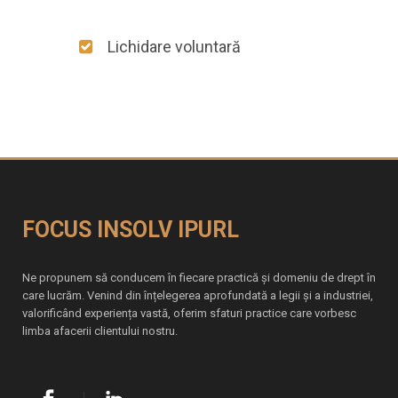
Lichidare voluntară
FOCUS INSOLV IPURL
Ne propunem să conducem în fiecare practică și domeniu de drept în
care lucrăm. Venind din înțelegerea aprofundată a legii și a industriei,
valorificând experiența vastă, oferim sfaturi practice care vorbesc
limba afacerii clientului nostru.